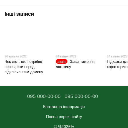
Інші записи
26 травня 2022
24 квітня 2022
14 квітня 2022
Чек-ліст: що потрібно
Завантаження
Підказки дл
акція
перевірити перед
логотипу
характерист
підключенням домену
095 000-00-00
095 000-00-00
Контактна інформація
Повна версія сайту
© %2026%