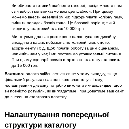
Ви обираєте готовий шаблон із
галереї
, повідомляєте нам
свій вибір, і ми вмикаємо вам цей шаблон. При цьому
можемо внести невеликі зміни: підкоригувати колірну гаму,
змінити порядок блоків тощо. Це базовий варіант, який
входить у стартовий платіж 10 000 грн.
Ми готуємо для вас розширене налаштування дизайну,
виходячи з ваших побажань по колірній гамі, стилю,
асортименту і т. д. Щоб почати роботу за цим сценарієм,
напишіть нам у чат, і ми поставимо уточнювальні питання.
При цьому сценарії розмір стартового платежу становить
до 15 000 грн.
Важливо:
оплата здійснюється лише у тому випадку, якщо
фінальний результат вас повністю влаштовує. Тому,
налаштування дизайну потрібно виконати якнайшвидше, щоб
ви повністю розуміли, як виглядатиме і працюватиме ваш сайт
до внесення стартового платежу.
Налаштування попередньої
структури каталогу