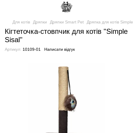
Для котів
Дряпки
Дряпки Smart Pet
Дряпка для котів Simple
Кігтеточка-стовпчик для котів "Simple
Sisal"
Артикул:
10109-01
Написати відгук