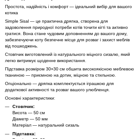
Простота, надійність і комфорт — ідеальний вибір для вашого
котика
Simple Sisal — це практична дряпка, створена для
задоволення природної потреби котів точити кігті та активно
гратися. Вона стане чудовим доповненням до вашого дому,
забезпечуючи коту безпечне місце для розваг і захист меблів
від пошкоджень.
Стовпчик виготовлений із натурального міцного сизалю, який
легко витримує щоденне використання.
Підставка розміром 30×30 см обшита високоякісною меблевою
тканиною — приємною на дотик, міцною та стильною.
Опціонально — дряпка комплектується іграшкою для
додаткової активності та розваг вашого улюбленця.
Основні характеристики:
Стовпчик:
Висота — 50 см
Діаметр — 50 мм
Матеріал — натуральний сизаль
Підставка: