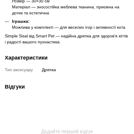
Розмір — 30×30 см
Матеріал — зносостійка меблева тканина, приємна на
дотик та естетична
Іграшка:
Можлива у комплекті — для веселих ігор і активності кота
Simple Sisal від Smart Pet — надійна дряпка для здоров’я кігтів
і радості вашого пухнастика.
Характеристики
Тип аксесуару
Дряпка
Відгуки
Додайте перший відгук