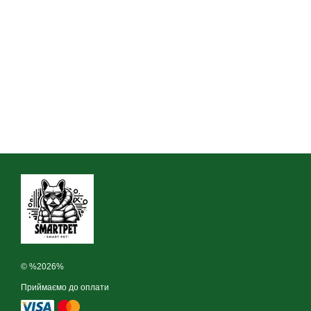
© %2026%
Приймаємо до оплати