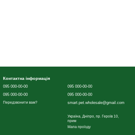
Контактна інформація
095 000-00-00
095 000-00-00
095 000-00-00
095 000-00-00
smart.pet.wholesale@gmail.com
Передзвонити вам?
Україна, Дніпро, пр. Героїв 10,
прим
Мапа проїзду