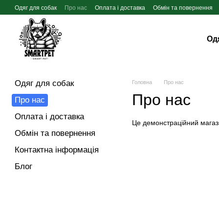
Перейти до основного контенту
Одяг для собак
Про нас
Оплата і доставка
Обмін та повернення
Од
Одяг для собак
Головна
Про нас
Про нас
Про нас
Оплата і доставка
Це демонстраційний магаз
Обмін та повернення
Контактна інформація
Блог