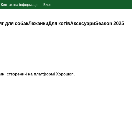
Контактна інформація
Блог
яг для собак
Лежанки
Для котів
Аксесуари
Season 2025
ин, створений на платформі
Хорошоп
.