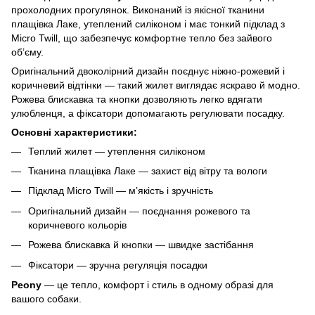
прохолодних прогулянок. Виконаний із якісної тканини
плащівка Лаке, утеплений силіконом і має тонкий підклад з
Micro Twill, що забезпечує комфортне тепло без зайвого
об’єму.
Оригінальний двоколірний дизайн поєднує ніжно-рожевий і
коричневий відтінки — такий жилет виглядає яскраво й модно.
Рожева блискавка та кнопки дозволяють легко вдягати
улюбленця, а фіксатори допомагають регулювати посадку.
Основні характеристики:
Теплий жилет — утеплення силіконом
Тканина плащівка Лаке — захист від вітру та вологи
Підклад Micro Twill — м’якість і зручність
Оригінальний дизайн — поєднання рожевого та
коричневого кольорів
Рожева блискавка й кнопки — швидке застібання
Фіксатори — зручна регуляція посадки
Peony
— це тепло, комфорт і стиль в одному образі для
вашого собаки.