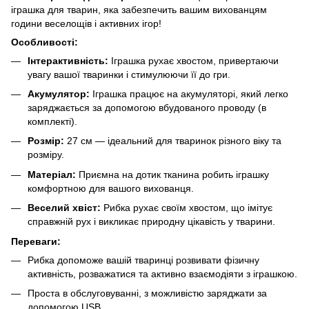
іграшка для тварин, яка забезпечить вашим вихованцям
години веселощів і активних ігор!
Особливості:
Інтерактивність:
Іграшка рухає хвостом, привертаючи
увагу вашої тваринки і стимулюючи її до гри.
Акумулятор:
Іграшка працює на акумуляторі, який легко
заряджається за допомогою вбудованого проводу (в
комплекті).
Розмір:
27 см — ідеальний для тваринок різного віку та
розміру.
Матеріал:
Приємна на дотик тканина робить іграшку
комфортною для вашого вихованця.
Веселий хвіст:
Рибка рухає своїм хвостом, що імітує
справжній рух і викликає природну цікавість у тварини.
Переваги:
Рибка допоможе вашій тваринці розвивати фізичну
активність, розважатися та активно взаємодіяти з іграшкою.
Проста в обслуговуванні, з можливістю заряджати за
допомогою USB.