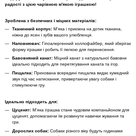
радості з цією чарівною м'якою іграшкою!
Зроблена з безпечних і міцних матеріалів:
Тканинний корпус:
М'яка і приємна на дотик тканина,
ніжна до ясен і зубів вашого улюбленця.
Наповнювач:
Гіпоалергенний холлофайбер, який зберігає
форму іграшки і робить її легкою для перенесення.
Бавовняний канат:
Міцний канат з натуральної бавовни
ідеально підходить для перетягування каната та ігор.
Пищалка:
Прихована всередині пищалка видає кумедний
звук під час натискання, привертаючи увагу собаки і
стимулюючи гру.
Ідеально підходить для:
Цуценят:
М'яка іграшка стане чудовим компаньйоном для
цуценят, допомагаючи їм розвинути навички жування та
гри.
Дорослих собак:
Собаки різного віку будуть годинами