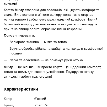
кольорі
Кофта
Minty
створена для власників, які цінують комфорт та
стиль. Виготовлена з м’якого велюру, вона ніжно огортає
котика теплом і забезпечує максимальний комфорт. Ніжний
бірюзовий колір додає елегантності та сучасного вигляду, а
принт на спинці робить образ ще більш яскравим.
Основні переваги:
Велюрова тканина — м’яка та тепла
Зручна обробка рібана на шийці та лапках для комфортної
посадки
Легка та еластична — не обмежує рухів котика
Minty
— це більше, ніж просто кофта. Це щоденний комфорт,
тепло та стиль для вашого улюбленця. Подаруйте котику
затишок і турботу кожного дня!
Характеристики
Колір
М'ятний
Бренд
Smart Pet