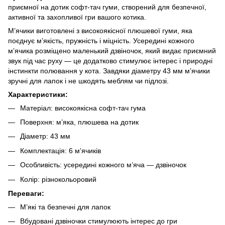
приємної на дотик софт-тач гуми, створений для безпечної,
активної та захопливої гри вашого котика.
М’ячики виготовлені з високоякісної плюшевої гуми, яка
поєднує м’якість, пружність і міцність. Усередині кожного
м’ячика розміщено маленький дзвіночок, який видає приємний
звук під час руху — це додатково стимулює інтерес і природні
інстинкти полювання у кота. Завдяки діаметру 43 мм м’ячики
зручні для лапок і не шкодять меблям чи підлозі.
Характеристики:
Матеріал: високоякісна софт-тач гума
Поверхня: м’яка, плюшева на дотик
Діаметр: 43 мм
Комплектація: 6 м’ячиків
Особливість: усередині кожного м’яча — дзвіночок
Колір: різнокольоровий
Переваги:
М’які та безпечні для лапок
Вбудовані дзвіночки стимулюють інтерес до гри