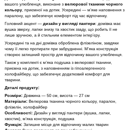
вашого улюбленця, виконане з
велюрової тканини чорного
кольору
, приємної на дотик. Усередині — м’яке наповнення з
паралону, що забезпечує комфорт під час відпочинку.
Головний акцент —
дизайн у вигляді пантери
: домівка має
вушка зверху, лапки знизу та хвостик ззаду, що робить її не
лише зручною, а й стильним елементом інтер’єру.
Усередині та на дні домівка оброблена флізеліном, завдяки
чому її легко протирати при забрудненні. М’яка конструкція
створює затишний простір для відпочинку вашого улюбленця.
Також у комплекті є м’яка подушка з велюрової тканини,
приємна на дотик, з наповненням із гіпоалергенного
холофайберу, що забезпечує додатковий комфорт для
тварини.
Деталі продукту:
Розміри:
Довжина — 50 см, висота — 27 см
Матеріали:
Велюрова тканина чорного кольору, паралон,
флізелін, холофайбер
Особливості:
Дизайн у вигляді пантери (вушка, лапки,
хвостик), м’яка конструкція, подушка
Функція:
Затишне місце для відпочинку малих тварин