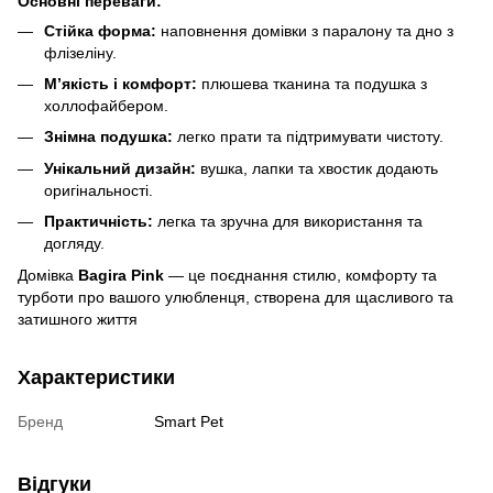
Основні переваги:
Стійка форма:
наповнення домівки з паралону та дно з
флізеліну.
М’якість і комфорт:
плюшева тканина та подушка з
холлофайбером.
Знімна подушка:
легко прати та підтримувати чистоту.
Унікальний дизайн:
вушка, лапки та хвостик додають
оригінальності.
Практичність:
легка та зручна для використання та
догляду.
Домівка
Bagira Pink
— це поєднання стилю, комфорту та
турботи про вашого улюбленця, створена для щасливого та
затишного життя
Характеристики
Бренд
Smart Pet
Відгуки