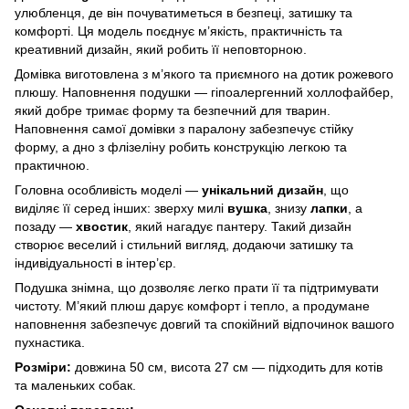
улюбленця, де він почуватиметься в безпеці, затишку та
комфорті. Ця модель поєднує м’якість, практичність та
креативний дизайн, який робить її неповторною.
Домівка виготовлена з м’якого та приємного на дотик рожевого
плюшу. Наповнення подушки — гіпоалергенний холлофайбер,
який добре тримає форму та безпечний для тварин.
Наповнення самої домівки з паралону забезпечує стійку
форму, а дно з флізеліну робить конструкцію легкою та
практичною.
Головна особливість моделі —
унікальний дизайн
, що
виділяє її серед інших: зверху милі
вушка
, знизу
лапки
, а
позаду —
хвостик
, який нагадує пантеру. Такий дизайн
створює веселий і стильний вигляд, додаючи затишку та
індивідуальності в інтер’єр.
Подушка знімна, що дозволяє легко прати її та підтримувати
чистоту. М’який плюш дарує комфорт і тепло, а продумане
наповнення забезпечує довгий та спокійний відпочинок вашого
пухнастика.
Розміри:
довжина 50 см, висота 27 см — підходить для котів
та маленьких собак.